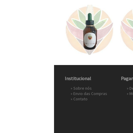
Institucional
Paga
»
Sobre nós
» D
»
Envio das Compras
»
M
»
Contato