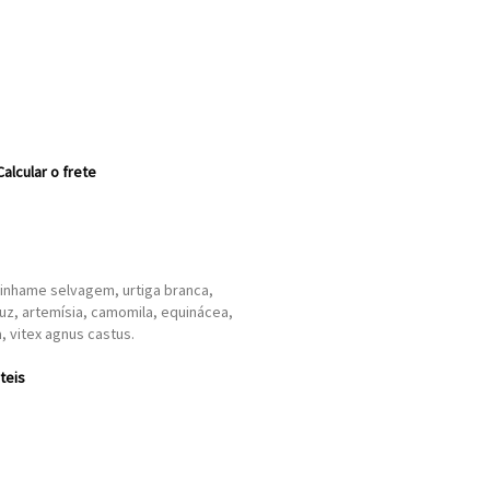
Calcular o frete
inhame selvagem, urtiga branca,
çuz, artemísia, camomila, equinácea,
a, vitex agnus castus.
teis