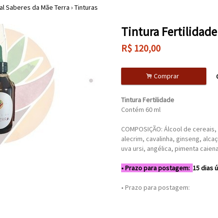
ral Saberes da Mãe Terra
›
Tinturas
Tintura Fertilidade
R$
120,00
.
Comprar
Tintura Fertilidade
Contém 60 ml
COMPOSIÇÃO: Álcool de cereais, 
alecrim, cavalinha, ginseng, alca
uva ursi, angélica, pimenta caien
• Prazo para postagem:
15 dias ú
• Prazo para postagem: