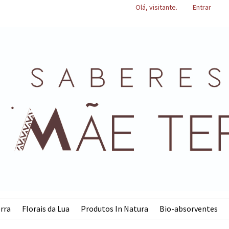
Olá, visitante.
Entrar
rra
Florais da Lua
Produtos In Natura
Bio-absorventes