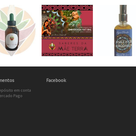
mentos
Facebook
epósito em conta
ercado Pago