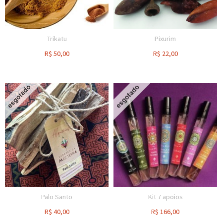
Trikatu
Pixurim
R$
50,00
R$
22,00
Palo Santo
Kit 7 apoios
R$
40,00
R$
166,00