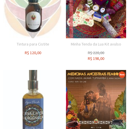
Tintura para Cistite
Minha Tenda da Lua Kit avulso
R$
120,00
R$
220,00
R$
198,00