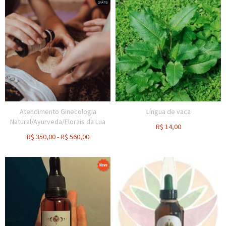
Atendimento Ginecologia
Língua de vaca
Natural/Ayurveda/Florais da Lua
R$
14,00
R$
350,00
-
R$
560,00