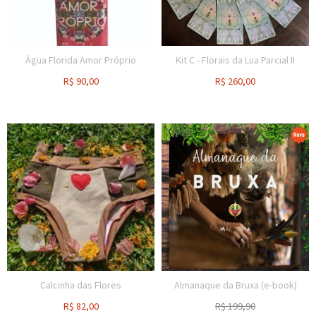
Água Florida Amor Próprio
Kit C - Florais da Lua Parcial II
R$
90,00
R$
260,00
Calcinha das Flores
Almanaque da Bruxa (e-book)
R$
82,00
R$
199,90