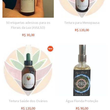
50 etiquetas adesivas para os
Tintura para Menopausa
Florais da Lua (AVULSO)
R$
120,00
R$
30,00
Tintura Saúde dos Ovários
Água Florida Proteção
R$
120,00
R$
90,00