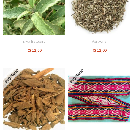
Erva Baleeira
Verbena
R$
12,00
R$
12,00