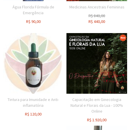
Água Florida Fórmula de
Medicinas Ancestrais Femininas
Emergência
R$
840,00
R$
90,00
R$
440,00
Tintura para Imunidade e Anti-
Capacitação em Ginecologia
inflamatória
Natural e Florais da Lua - 100%
Online
R$
120,00
R$
1.920,00