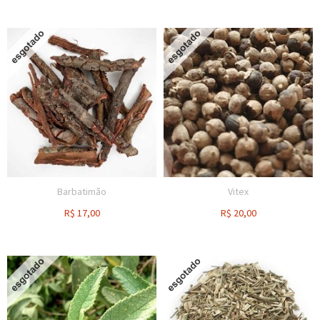
Barbatimão
Vitex
R$
17,00
R$
20,00