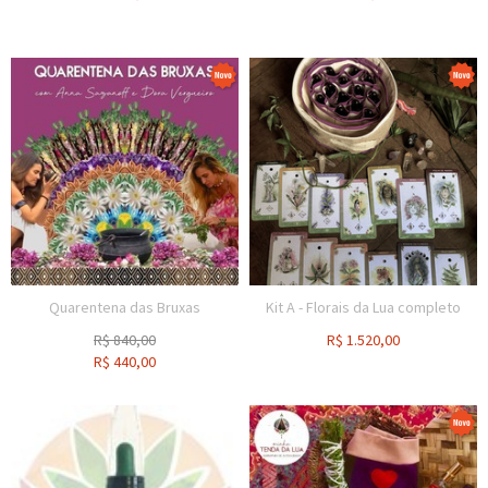
Quarentena das Bruxas
Kit A - Florais da Lua completo
R$
840,00
R$
1.520,00
R$
440,00