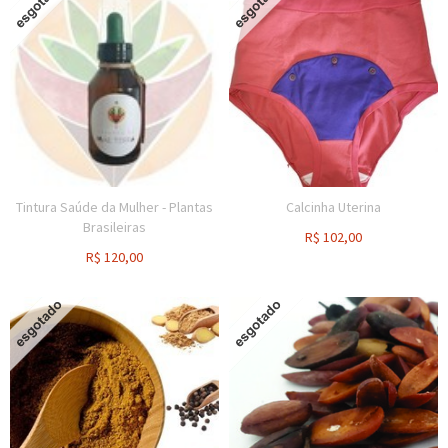
Tintura Saúde da Mulher - Plantas
Calcinha Uterina
Brasileiras
R$
102,00
R$
120,00