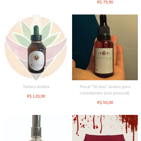
R$
79,90
Tintura Andina
Floral "28 dias" avulso para
consulentes (uso pessoal).
R$
120,00
R$
50,00