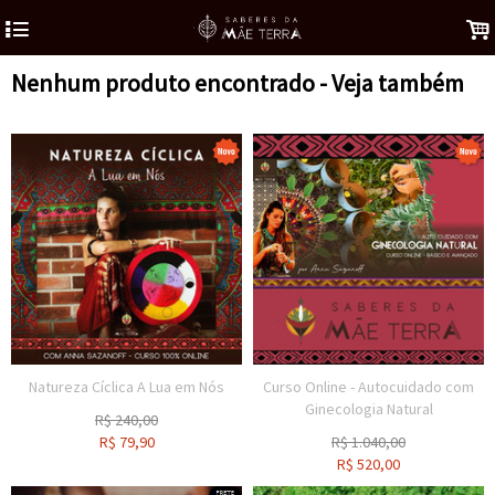
4
.
Nenhum produto encontrado - Veja também
Natureza Cíclica A Lua em Nós
Curso Online - Autocuidado com
Ginecologia Natural
R$
240,00
R$
79,90
R$
1.040,00
R$
520,00