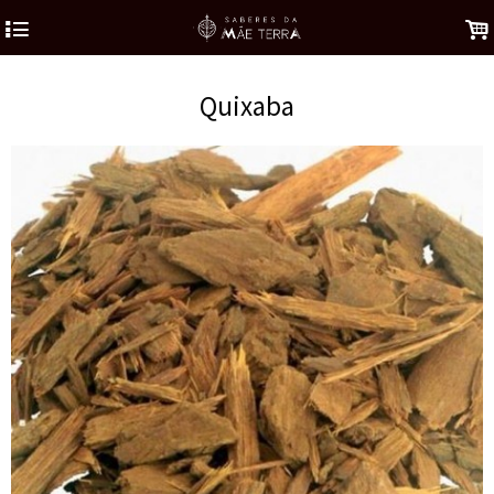
4
.
Quixaba